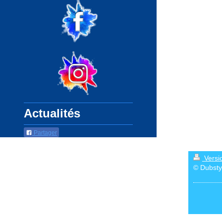
Actualités
Partager
Versi
© Dubsty