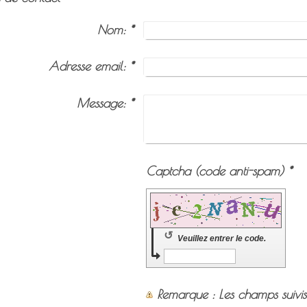
Nom:
*
Adresse email:
*
Message:
*
Captcha (code anti-spam) *
↺
Veuillez entrer le code.
Remarque
: Les champs suivi