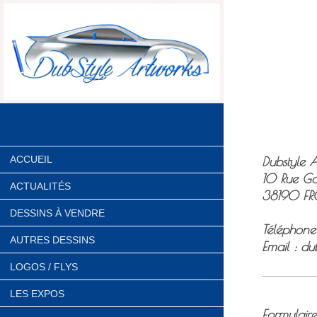
Dubstyle 
ACCUEIL
10 Rue Gab
ACTUALITÉS
38190
FR
DESSINS À VENDRE
Téléphone
AUTRES DESSINS
Email :
du
LOGOS / FLYS
LES EXPOS
Formulair