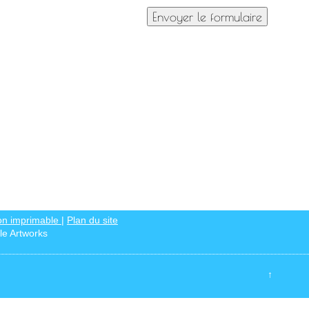
on imprimable
|
Plan du site
le Artworks
↑