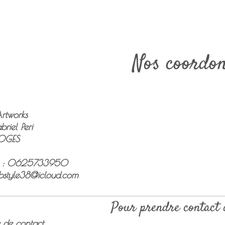
Nos coordo
Artworks
riel Peri
OGES
 :
0625733950
bstyle38@icloud.com
Pour prendre contact 
e de contact