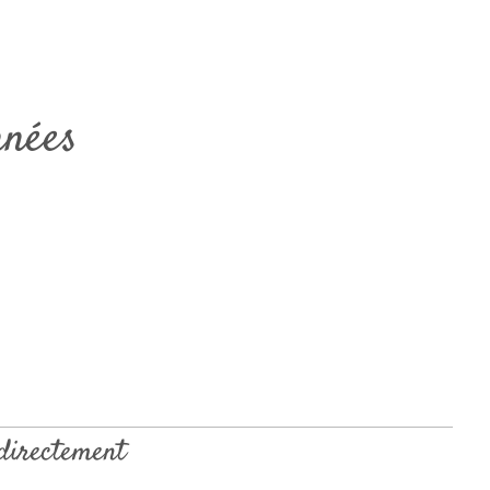
nnées
directement